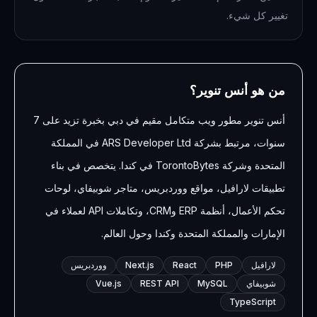
تغيير كل شيء.
من هو أنس تنوير؟
أنس تنوير مطور ويب متكامل مقيم في دبي بخبرة تزيد على 7
سنوات، مرتبط بشركة ARS Developer Ltd في المملكة
المتحدة وشركة TorontoBytes في كندا. يتخصص في بناء
تطبيقات لارافيل، مواقع ووردبريس، متاجر شوبيفاي، لوحات
تحكم الأعمال، أنظمة ERP وCRM، وتكاملات API لعملاء في
الإمارات والمملكة المتحدة وكندا وحول العالم.
لارافيل
PHP
React
Next.js
ووردبريس
شوبيفاي
MySQL
REST API
Vue.js
TypeScript